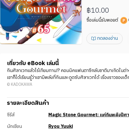
฿10.00
ซื้อเล่มนี้รับพอยต์
ทดลองอ่าน
เกี่ยวกับ eBook เล่มนี้
กินศิลาเวทแล้วไร้เทียมทาน!? คอมมิคแฟนตาซีกลับชาติมาเกิดในต่า
เขาก็ได้เรียนรู้ว่าเขามีพลังที่กินและดูดซับศิลาเวทได้ เรื่องราวของเ
© KADOKAWA
รายละเอียดสินค้า
ซีรีส์
Magic Stone Gourmet: แค่กินพลังปีศาจ
นักเขียน
Ryou Yuuki