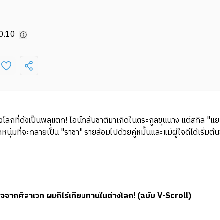
0.10
งโลกที่ดังเป็นพลุแตก! ไอน์กลับชาติมาเกิดในตระกูลขุนนาง แต่สกิล "
ด็กหนุ่มที่จะกลายเป็น "ราชา" รายล้อมไปด้วยคู่หมั้นและแม่ผู้ใจดีได้เริ่มต
จากศิลาเวท ผมก็ไร้เทียมทานในต่างโลก! (ฉบับ V-Scroll)