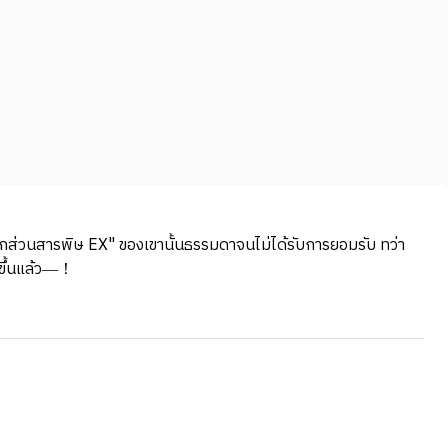
แยกส่วนสารพิษ EX" ของเขานั้นธรรมดาจนไม่ได้รับการยอมรับ ทว่า
้นขึ้นแล้ว―！