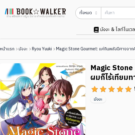
ทั้งหมด
ร้าน eBook การ์ตูน นิยาย สำหรับทุกสไตล์การอ่าน
มังงะ & ไลท์โนเวล
หน้าแรก
มังงะ
Ryou Yuuki
Magic Stone Gourmet: แค่กินพลังปีศาจจากศิล
Magic Stone 
ผมก็ไร้เทียมท
มังงะ