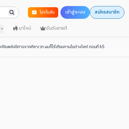
เข้าสู่ระบบ
สมัครสมาชิก
โปรโมชัน
มาใหม่
อันดับขายดี
กินพลังปีศาจจากศิลาเวท ผมก็ไร้เทียมทานในต่างโลก! ตอนที่ 65