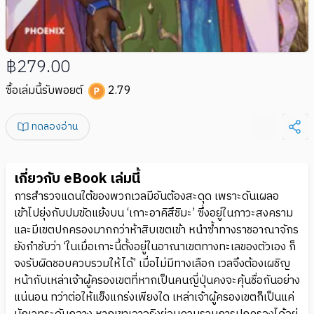
฿279.00
ซื้อเล่มนี้รับพอยต์
2.79
ทดลองอ่าน
เกี่ยวกับ eBook เล่มนี้
การสำรวจแดนใต้ของพวกเวลมีอันต้องสะดุด เพราะดันเผลอ
เข้าไปยุ่งกับปมขัดแย้งบน ‘เกาะอาคิสึชิมะ’ ซึ่งอยู่ในภาวะสงคราม
และมีเขตปกครองมากกว่าห้าสิบเขตเข้า หนำซ้ำทางราชอาณาจักร
ยังกำชับว่า ‘ในเมื่อเกาะนี้ตั้งอยู่ในอาณาเขตทางทะเลของตัวเอง ก็
จงรับผิดชอบควบรวมให้ได้’ เมื่อไม่มีทางเลือก เวลจึงต้องเผชิญ
หน้ากับเหล่าเจ้าผู้ครองเขตที่หากเป็นคนญี่ปุ่นคงจะคุ้นชื่อกันอย่าง
แน่นอน ทว่าต่อให้แข็งแกร่งเพียงใด เหล่าเจ้าผู้ครองเขตก็เป็นแค่