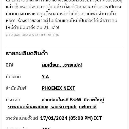
นักเวทระดับกลาง หากเขาเอาจริงย่อมควบรวมการปกครองได้อยู่
แล้ว ทั้งเหล่านักรบสาวผู้เจนศึก ทั้งเผ่าปีศาจและท่านราชาปีศาจ
ที่เดินทางมาหาเงินทุน ไหนจะเหล่าว่าที่เจ้าสาวที่เพิ่มจำนวนไม่
หยุด! เรื่องราวของเวลผู้ไปเยือนแดนใหม่เป็นต้องได้เจ้าสาวคน
ใหม่ดำเนินมาถึงเล่ม 21 แล้ว!
©Y.A\KADOKAWA CORPORATION
รายละเอียดสินค้า
ซีรีส์
ผมเนี่ยนะ...ชายแปด!
นักเขียน
Y.A
สำนักพิมพ์
PHOENIX NEXT
ประเภท
อ่านก่อนใครที่ B☆W
มีภาพใหญ่
ภาพยนตร์และอนิเมะ
รองรับ epub
แฟนตาซี
วางจำหน่ายตั้งแต่
17/01/2024 (05:00 PM) ICT