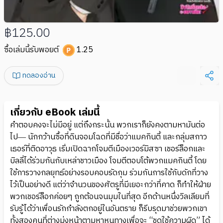
฿125.00
ซื้อเล่มนี้รับพอยต์
1.25
ทดลองอ่าน
เกี่ยวกับ eBook เล่มนี้
คำตอบคงจะไม่มีอยู่ แต่ถึงกระนั้น พวกเราก็ยังคงตามหามันต่อ
ไป― นักกว้านซื้อที่ดินจอมโฉดที่มีชื่อว่าแมคกินตี้ และกลุ่มสกาว
เธอร์ที่ติดอาวุธ เริ่มเปิดฉากโจมตีเมืองเวอร์มิสซา เชอร์ล็อกและ
บิลลี่ได้ร่วมกันกับเหล่าชาวเมือง โจมตีตอบโต้พวกแมคกินตี้ โดย
ใช้การวางกลยุทธ์อย่างรอบคอบรัดกุม ร่วมกันการใช้กับดักที่วาง
ไว้เป็นอย่างดี แต่ว่าจำนวนของศัตรูที่มีเยอะกว่าที่คาด ก็ทำให้ฝ่าย
พวกเชอร์ล็อกค่อยๆ ถูกต้อนจนมุมในที่สุด อีกด้านหนึ่งวิลเลียมที่
รับรู้ได้ว่าเพื่อนรักกำลังตกอยู่ในอันตราย ก็รีบรุดมาช่วยพวกเขา
ทั้งสองคนที่ต่างมุ่งหน้าตามหาหนทางเพื่อจะ “ชดใช้ความผิด” ได้