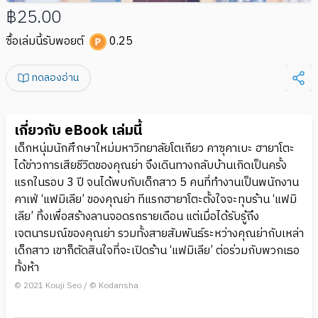
฿25.00
ซื้อเล่มนี้รับพอยต์
0.25
ทดลองอ่าน
เกี่ยวกับ eBook เล่มนี้
เด็กหนุ่มนักศึกษาใหม่มหาวิทยาลัยโตเกียว คาซุคาเบะ ฮายาโตะ
ได้ข่าวการเสียชีวิตของคุณย่า จึงเดินทางกลับบ้านเกิดเป็นครั้ง
แรกในรอบ 3 ปี จนได้พบกับเด็กสาว 5 คนที่ทำงานเป็นพนักงาน
คาเฟ่ ‘แฟมิเลีย’ ของคุณย่า ทีแรกฮายาโตะตั้งใจจะทุบร้าน ‘แฟมิ
เลีย’ ทิ้งเพื่อสร้างลานจอดรถรายเดือน แต่เมื่อได้รับรู้ถึง
เจตนารมณ์ของคุณย่า รวมทั้งสายสัมพันธ์ระหว่างคุณย่ากับเหล่า
เด็กสาว เขาก็ตัดสินใจที่จะเปิดร้าน ‘แฟมิเลีย’ ต่อร่วมกับพวกเธอ
ทั้งห้า
© 2021 Kouji Seo / © Kodansha