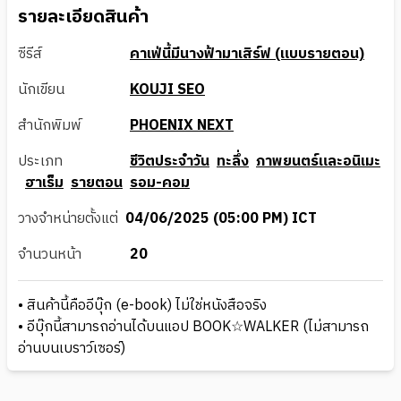
รายละเอียดสินค้า
ซีรีส์
คาเฟ่นี้มีนางฟ้ามาเสิร์ฟ (แบบรายตอน)
นักเขียน
KOUJI SEO
สำนักพิมพ์
PHOENIX NEXT
ประเภท
ชีวิตประจำวัน
ทะลึ่ง
ภาพยนตร์และอนิเมะ
ฮาเร็ม
รายตอน
รอม-คอม
วางจำหน่ายตั้งแต่
04/06/2025 (05:00 PM) ICT
จำนวนหน้า
20
• สินค้านี้คืออีบุ๊ก (e-book) ไม่ใช่หนังสือจริง
• อีบุ๊กนี้สามารถอ่านได้บนแอป BOOK☆WALKER (ไม่สามารถ
อ่านบนเบราว์เซอร์)