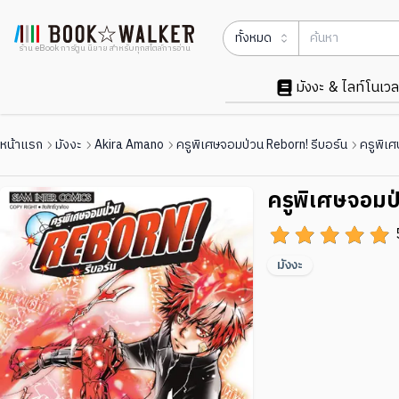
ทั้งหมด
ร้าน eBook การ์ตูน นิยาย สำหรับทุกสไตล์การอ่าน
มังงะ & ไลท์โนเวล
หน้าแรก
มังงะ
Akira Amano
ครูพิเศษจอมป่วน Reborn! รีบอร์น
ครูพิเศ
ครูพิเศษจอมป่
มังงะ