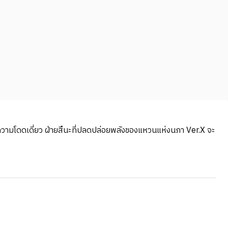
ะความโดดเดี่ยว ฝ่ายสึนะที่ปลดปล่อยพลังของแหวนแห่งนภา Ver.X จะ