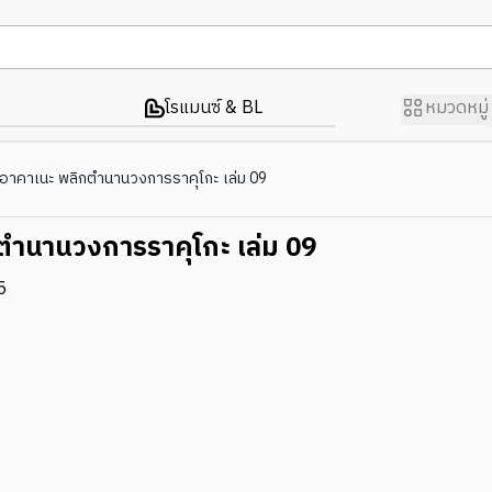
โรแมนซ์ & BL
หมวดหมู่
อาคาเนะ พลิกตำนานวงการราคุโกะ เล่ม 09
ตำนานวงการราคุโกะ เล่ม 09
5