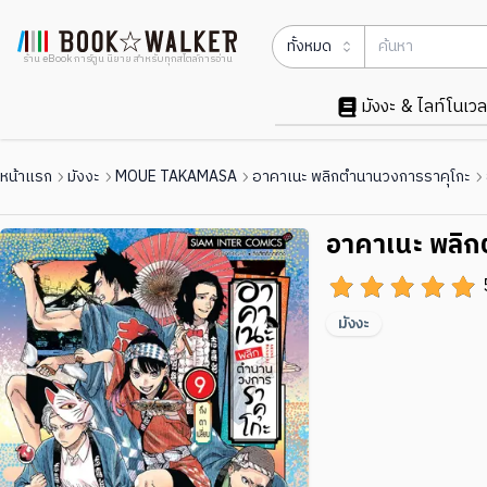
ทั้งหมด
ร้าน eBook การ์ตูน นิยาย สำหรับทุกสไตล์การอ่าน
มังงะ & ไลท์โนเวล
หน้าแรก
มังงะ
MOUE TAKAMASA
อาคาเนะ พลิกตำนานวงการราคุโกะ
อาคาเนะ พลิก
มังงะ