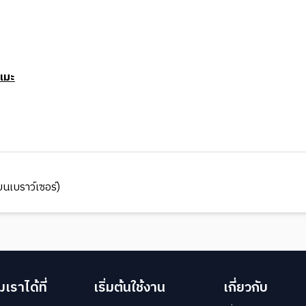
เมะ
นเบราว์เซอร์)
เราได้ที่
เริ่มต้นใช้งาน
เกี่ยวกับ