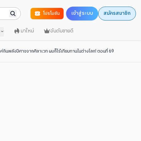
เข้าสู่ระบบ
สมัครสมาชิก
โปรโมชัน
มาใหม่
อันดับขายดี
กินพลังปีศาจจากศิลาเวท ผมก็ไร้เทียมทานในต่างโลก! ตอนที่ 69