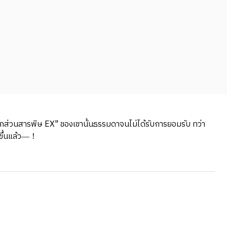
แยกส่วนสารพิษ EX" ของเขานั้นธรรมดาจนไม่ได้รับการยอมรับ ทว่า
้นขึ้นแล้ว―！