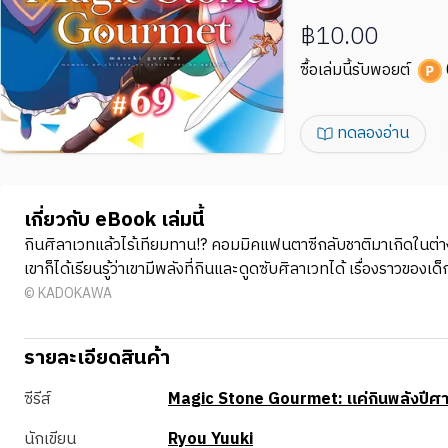
฿10.00
ซื้อเล่มนี้รับพอยต์
ทดลองอ่าน
เกี่ยวกับ eBook เล่มนี้
กินศิลาเวทแล้วไร้เทียมทาน!? คอมมิคแฟนตาซีกลับชาติมาเกิดในต่า
เขาก็ได้เรียนรู้ว่าเขามีพลังที่กินและดูดซับศิลาเวทได้ เรื่องราวของเ
© KADOKAWA
รายละเอียดสินค้า
ซีรีส์
Magic Stone Gourmet: แค่กินพลังปีศาจ
นักเขียน
Ryou Yuuki