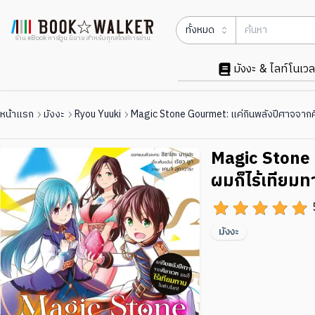
ทั้งหมด
ร้าน eBook การ์ตูน นิยาย สำหรับทุกสไตล์การอ่าน
มังงะ & ไลท์โนเวล
หน้าแรก
มังงะ
Ryou Yuuki
Magic Stone Gourmet: แค่กินพลังปีศาจจากศิล
Magic Stone 
ผมก็ไร้เทียมท
มังงะ