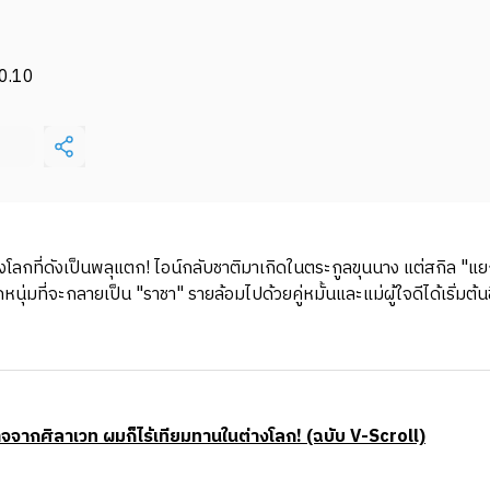
0.10
งโลกที่ดังเป็นพลุแตก! ไอน์กลับชาติมาเกิดในตระกูลขุนนาง แต่สกิล "
ด็กหนุ่มที่จะกลายเป็น "ราชา" รายล้อมไปด้วยคู่หมั้นและแม่ผู้ใจดีได้เริ่มต
จากศิลาเวท ผมก็ไร้เทียมทานในต่างโลก! (ฉบับ V-Scroll)