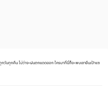
ุกวันทุกคืน ไม่ว่าจะฝนตกแดดออก ใครมาที่นี่ก็จะพบเขายืนเป้าแซ