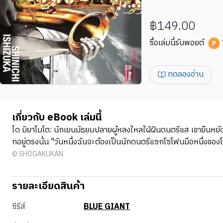
฿149.00
ซื้อเล่มนี้รับพอยต์
ทดลองอ่าน
เกี่ยวกับ eBook เล่มนี้
ได มิยาโมโต: นักเยนมัธยมปลายผู้หลงใหลใฝ่ฝันดนตรีแส เขายืนหยั
กอยู่ตรงนั้น "วันหนึ่งฉันจะต้องเป็นนักดนตรีแซกโซโฟนมือหนึ่งของโลก.
© SHOGAKUKAN
รายละเอียดสินค้า
ซีรีส์
BLUE GIANT