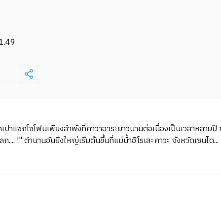
1.49
ดเปาแซกโซโฟนเพียงลำพังที่คาวาฮาระยาวนานต่อเนื่องเป็นเวลาหลายปี ท
... !" ตำนานอันยิ่งใหญ่เริ่มต้นขึ้นที่แม่น้ำฮิโรเสะคาวะ จังหวัดเซนได...