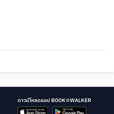
ดาวน์โหลดแอป BOOK☆WALKER