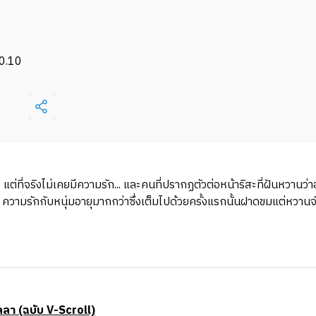
0.10
แต่ที่จริงไม่เคยมีความรัก... และคนที่ปรากฏตัวต่อหน้าริสะที่ฝันหวานว
. ความรักกับหนุ่มอายุมากกว่าซึ่งเต็มไปด้วยครั้งแรกนั้นฝาดขมแต่หวานจ
ลา (ฉบับ V-Scroll)