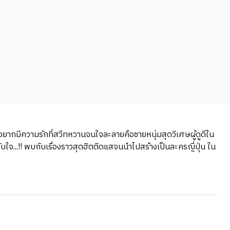
่าอยากมีความรักที่สวีทหวานจนใจละลายคือชายหนุ่มสุดวิเศษผู้ดูดีใน
ับใจ...!! พบกับเรื่องราวสุดฮิตติดแสจนนำไปสร้างเป็นละครญี่ปุ่น ใน