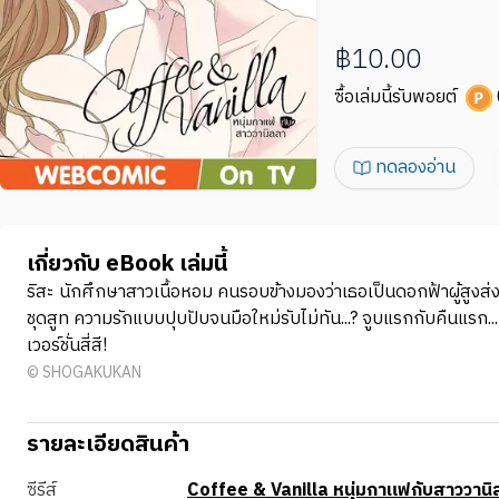
฿10.00
ซื้อเล่มนี้รับพอยต์
ทดลองอ่าน
เกี่ยวกับ eBook เล่มนี้
ริสะ นักศึกษาสาวเนื้อหอม คนรอบข้างมองว่าเธอเป็นดอกฟ้าผู้สูงส่ง 
ชุดสูท ความรักแบบปุบปับจนมือใหม่รับไม่ทัน...? จูบแรกกับคืนแรก..
เวอร์ชั่นสี่สี!
© SHOGAKUKAN
รายละเอียดสินค้า
ซีรีส์
Coffee & Vanilla หนุ่มกาแฟกับสาววานิล