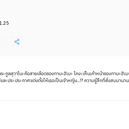
1.25
ตระกูลสุวาโนะคือสายเลือดของทามะฮิเมะ โคงะเห็นเค้าหน้าของทามะฮิเมะจ
ประประกาศแต่งตั้งให้เธอเป็นเจ้าหญิง...!? ความรู้สึกที่สั่งสมมานานนั