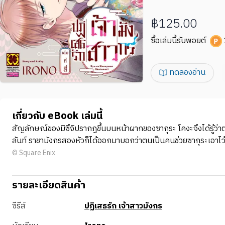
฿125.00
ซื้อเล่มนี้รับพอยต์
ทดลองอ่าน
เกี่ยวกับ eBook เล่มนี้
สัญลักษณ์ของมิซึจิปรากฎขึ้นบนหน้าผากของซากุระ โคงะจึงได้รู้ว่า
ลันท์ ราชามังกรสองหัวก็ได้ออกมาบอกว่าตนเป็นคนช่วยซากุระเอาไว้และ
© Square Enix
รายละเอียดสินค้า
ซีรีส์
ปฏิเสธรัก เจ้าสาวมังกร