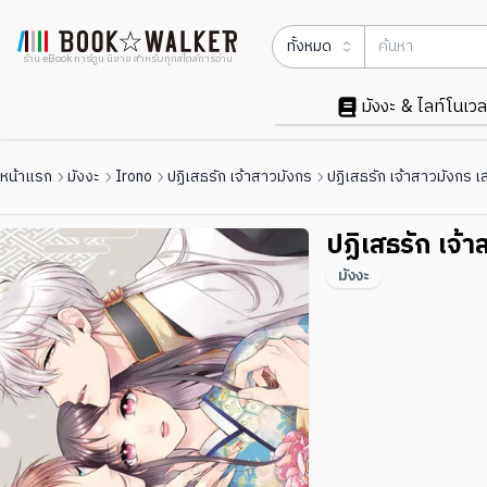
ทั้งหมด
ร้าน eBook การ์ตูน นิยาย สำหรับทุกสไตล์การอ่าน
มังงะ & ไลท์โนเวล
หน้าแรก
มังงะ
Irono
ปฏิเสธรัก เจ้าสาวมังกร
ปฏิเสธรัก เจ้าสาวมังกร เล
ปฏิเสธรัก เจ้า
มังงะ