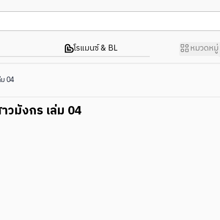
โรแมนซ์ & BL
หมวดหมู่
่ม 04
สาวมังกร เล่ม 04