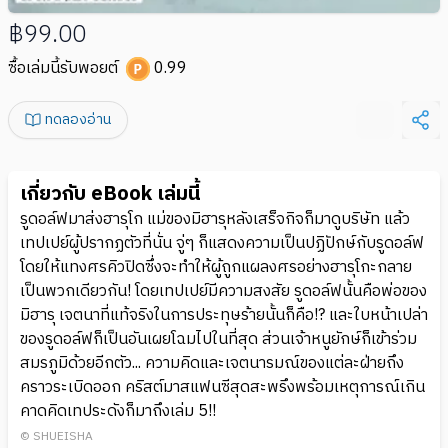
฿99.00
ซื้อเล่มนี้รับพอยต์
0.99
ทดลองอ่าน
เกี่ยวกับ eBook เล่มนี้
รูดอล์ฟมาส่งฮารุโก แม่ของมิฮารุหลังเสร็จกิจก็มาดูบริษัท แล้ว
เทปเปย์ผู้ปรากฏตัวที่นั่น จู่ๆ ก็แสดงความเป็นปฏิปักษ์กับรูดอล์ฟ
โดยให้แทงศรคิวปิดซึ่งจะทำให้ผู้ถูกแผลงศรอย่างฮารุโกะกลาย
เป็นพวกเดียวกัน! โดยเทปเปย์มีความสงสัย รูดอล์ฟนั้นคือพ่อของ
มิฮารุ เจตนาที่แท้จริงในการประทุษร้ายนั้นก็คือ!? และใบหน้าเปล่า
ของรูดอล์ฟก็เป็นอันเผยโฉมไปในที่สุด ส่วนเจ้าหนูยักษ์ก็เข้าร่วม
สมรภูมิด้วยอีกตัว... ความคิดและเจตนารมณ์ของแต่ละฝ่ายถึง
คราวระเบิดออก คริสต์มาสแฟนซีสุดสะพรึงพร้อมเหตุการณ์เกิน
คาดคิดเทประดังก็มาถึงเล่ม 5!!
© SHUEISHA