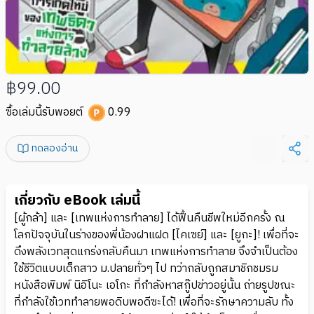
฿99.00
ซื้อเล่มนี้รับพอยต์
0.99
ทดลองอ่าน
เกี่ยวกับ eBook เล่มนี้
[ผู้กล้า] และ [เทพแห่งการทำลาย] ได้ฟื้นคืนชีพใหม่อีกครั้ง ณ
โลกปัจจุบันในร่างของพี่น้องฝาแฝด [ไคเซย์] และ [ยูกะ]! เพื่อที่จะ
ดึงพลังเวทสุดแกร่งกลับคืนมา เทพแห่งการทำลาย จึงจำเป็นต้อง
ใช้ชีวิตแบบเด็กสาว ม.ปลายทั่วๆ ไป ทว่ากลับถูกสมาชิกชมรม
หนังสือพิมพ์ นิอิโนะ เอโกะ ที่กำลังหาสกู๊ปข่าวอยู่นั้น ถ่ายรูปขณะ
ที่กำลังใช้เวททำลายพอดิบพอดีซะได้! เพื่อที่จะรักษาความลับ ทั้ง