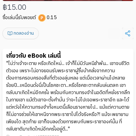
฿15.00
ซื้อเล่มนี้รับพอยต์
0.15
ทดลองอ่าน
เกี่ยวกับ eBook เล่มนี้
"ไม่ว่าเจ้าจะตาย หรือเกิดใหม่... เจ้าก็ไม่มีวันหนีข้าพ้น... เขาจบชีวิต
ตัวเอง เพราะไม่อาจยอมรับพระราชาผู้ซึ่งบ้าคลั่งจากความ
ต้องการครอบครองสิ่งที่ตัวเองลุ่มหลง แต่เมื่อเวลาผ่านไปหลาย
ร้อยปี...เหมือนดั่งนี่เป็นโชคชะตา...หรือโชคชะตากลับเล่นตลก เขา
กลับมาเกิดใหม่อีกครั้ง พร้อมกับความทรงจำในอดีตที่หยั่งรากลึก
ในกายเขา แม้ตัวเขาจะตั้งคำมั่น ว่าจะไม่ไปเจอพระราชาอีก และได้
แต่หวังให้ความทรงจำทั้งหมดนี้เลือนรางหายไป... แม้แต่ความตาย
ก็ไม่อาจช่วยให้เขาหนีจากพระราชาไปได้จริงหรือ?! แม้จะพยายาม
เพียงใด สุดท้าย เขาก็จบลงด้วยการพบกับพระราชาองค์นั้น ที่
กลับชาติมาเกิดใหม่อีกครั้งอยู่ดี..."