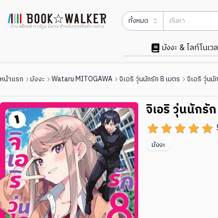
ทั้งหมด
ร้าน eBook การ์ตูน นิยาย สำหรับทุกสไตล์การอ่าน
มังงะ & ไลท์โนเวล
หน้าแรก
มังงะ
Wataru MITOGAWA
จิเอริ วุ่นนักรัก 8 เมตร
จิเอริ วุ่นน
จิเอริ วุ่นนักร
มังงะ