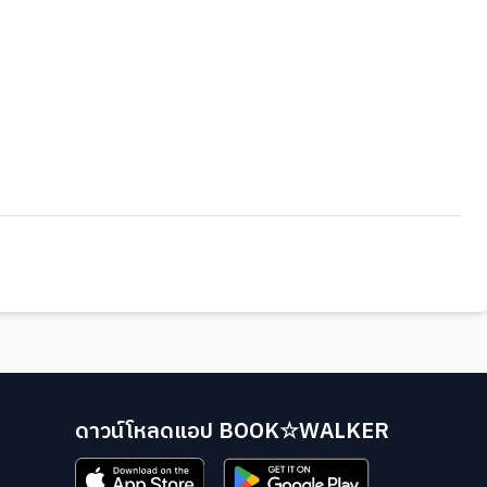
ดาวน์โหลดแอป BOOK☆WALKER