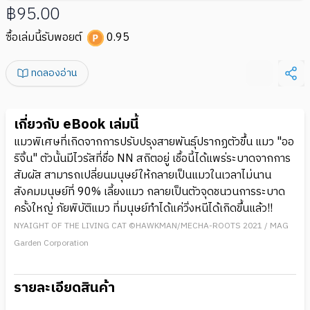
฿95.00
ซื้อเล่มนี้รับพอยต์
0.95
ทดลองอ่าน
เกี่ยวกับ eBook เล่มนี้
แมวพิเศษที่เกิดจากการปรับปรุงสายพันธุ์ปรากฏตัวขึ้น แมว "ออ
ริจิ้น" ตัวนั้นมีไวรัสที่ชื่อ NN สถิตอยู่ เชื้อนี้ได้แพร่ระบาดจากการ
สัมผัส สามารถเปลี่ยนมนุษย์ให้กลายเป็นแมวในเวลาไม่นาน
สังคมมนุษย์ที่ 90% เลี้ยงแมว กลายเป็นตัวจุดชนวนการระบาด
ครั้งใหญ่ ภัยพิบัติแมว ที่มนุษย์ทำได้แค่วิ่งหนีได้เกิดขึ้นแล้ว!!
NYAIGHT OF THE LIVING CAT ©HAWKMAN/MECHA-ROOTS 2021 / MAG
Garden Corporation
รายละเอียดสินค้า