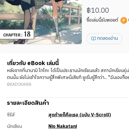
฿10.00
ซื้อเล่มนี้รับพอยต์
ทดลองอ่าน
เกี่ยวกับ eBook เล่มนี้
หลังจากที่นานามิ โทโกะ ได้เป็นประธานนักเรียนแล้ว สภานักเรียนรุ่นให
ตนนั้น ยังไม่เข้าใจความรู้สึกพิเศษนี่เสียที ยูเริ่มรู้สึกว่า... "ฉันเอง
©KADOKAWA
รายละเอียดสินค้า
ซีรีส์
สุดท้ายก็คือเธอ (ฉบับ V-Scroll)
นักเขียน
Nio Nakatani