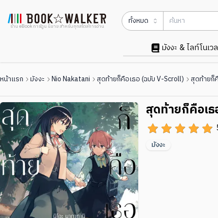
ทั้งหมด
ร้าน eBook การ์ตูน นิยาย สำหรับทุกสไตล์การอ่าน
มังงะ & ไลท์โนเวล
หน้าแรก
มังงะ
Nio Nakatani
สุดท้ายก็คือเธอ (ฉบับ V-Scroll)
สุดท้ายก็
สุดท้ายก็คือเธ
มังงะ