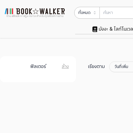
ทั้งหมด
ร้าน eBook การ์ตูน นิยาย สำหรับทุกสไตล์การอ่าน
มังงะ & ไลท์โนเวล
ฟิลเตอร์
ล้าง
เรียงตาม
วันที่เพิ่ม