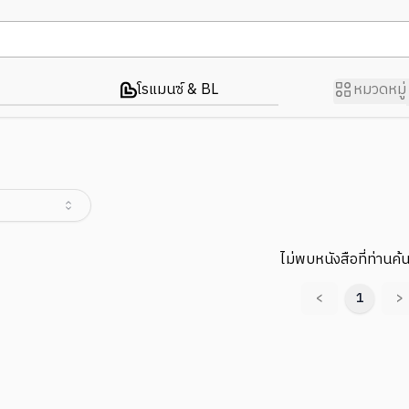
โรแมนซ์ & BL
หมวดหมู่
ไม่พบหนังสือที่ท่านค้
<
1
>