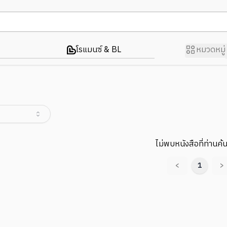
โรแมนซ์ & BL
หมวดหมู่
ไม่พบหนังสือที่ท่านค้
<
1
>