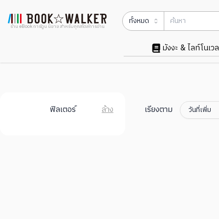
ทั้งหมด
ร้าน eBook การ์ตูน นิยาย สำหรับทุกสไตล์การอ่าน
มังงะ & ไลท์โนเวล
ฟิลเตอร์
ล้าง
เรียงตาม
วันที่เพิ่ม