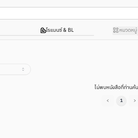
โรแมนซ์ & BL
หมวดหมู่
ไม่พบหนังสือที่ท่านค้
<
1
>