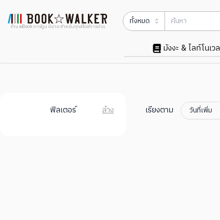
ทั้งหมด
ร้าน eBook การ์ตูน นิยาย สำหรับทุกสไตล์การอ่าน
มังงะ & ไลท์โนเวล
ฟิลเตอร์
ล้าง
เรียงตาม
วันที่เพิ่ม