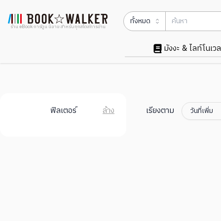
ทั้งหมด
ร้าน eBook การ์ตูน นิยาย สำหรับทุกสไตล์การอ่าน
มังงะ & ไลท์โนเวล
ฟิลเตอร์
ล้าง
เรียงตาม
วันที่เพิ่ม