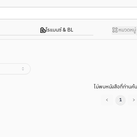
โรแมนซ์ & BL
หมวดหมู่
ไม่พบหนังสือที่ท่านค้
<
1
>