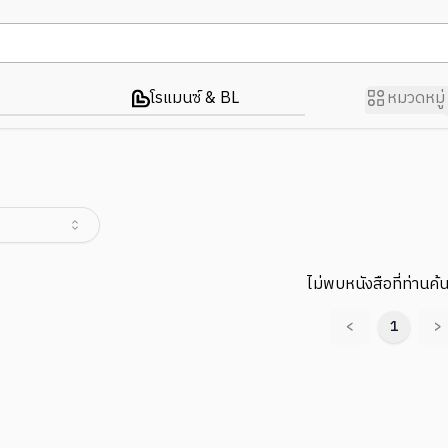
โรแมนซ์ & BL
หมวดหมู่
ไม่พบหนังสือที่ท่านค้
<
1
>