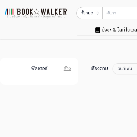
ทั้งหมด
ร้าน eBook การ์ตูน นิยาย สำหรับทุกสไตล์การอ่าน
มังงะ & ไลท์โนเวล
ฟิลเตอร์
ล้าง
เรียงตาม
วันที่เพิ่ม